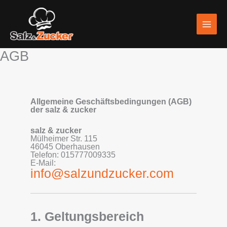
Skip
to
content
AGB
Allgemeine Geschäftsbedingungen (AGB)
der salz & zucker
salz & zucker
Mülheimer Str. 115
46045 Oberhausen
Telefon: 015777009335
E-Mail:
info@salzundzucker.com
1. Geltungsbereich